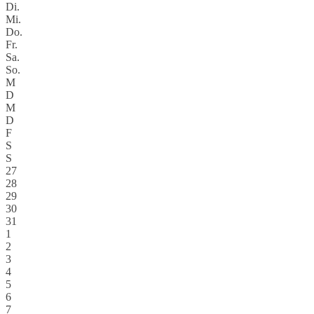
Di.
Mi.
Do.
Fr.
Sa.
So.
M
D
M
D
F
S
S
27
28
29
30
31
1
2
3
4
5
6
7