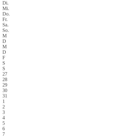
Di.
Mi.
Do.
Fr.
Sa.
So.
M
D
M
D
F
S
S
27
28
29
30
31
1
2
3
4
5
6
7