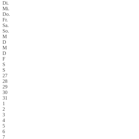
Di.
Mi.
Do.
Fr.
Sa.
So.
M
D
M
D
F
S
S
27
28
29
30
31
1
2
3
4
5
6
7