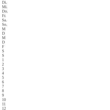
Di.
Mi.
Do.
Fr.
Sa.
So.
M
D
M
D
F
S
S
1
2
3
4
5
6
7
8
9
10
11
12