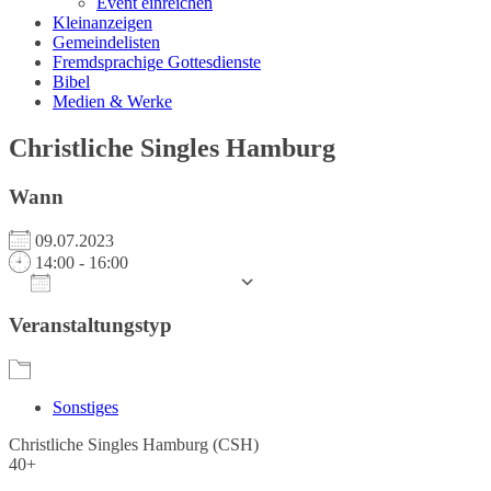
Event einreichen
Kleinanzeigen
Gemeindelisten
Fremdsprachige Gottesdienste
Bibel
Medien & Werke
Christliche Singles Hamburg
Wann
09.07.2023
14:00 - 16:00
Zum Kalender hinzufügen
ICS herunterladen
Google Kalender
iCalendar
Office 365
Outlook Live
Veranstaltungstyp
Sonstiges
Christliche Singles Hamburg (CSH)
40+