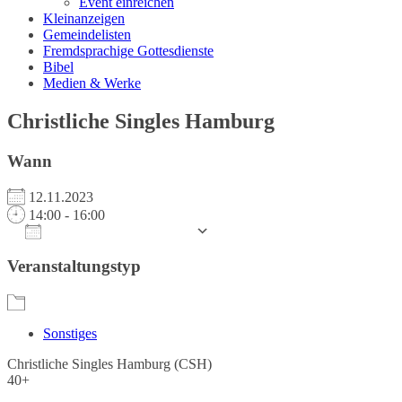
Event einreichen
Kleinanzeigen
Gemeindelisten
Fremdsprachige Gottesdienste
Bibel
Medien & Werke
Christliche Singles Hamburg
Wann
12.11.2023
14:00 - 16:00
Zum Kalender hinzufügen
ICS herunterladen
Google Kalender
iCalendar
Office 365
Outlook Live
Veranstaltungstyp
Sonstiges
Christliche Singles Hamburg (CSH)
40+