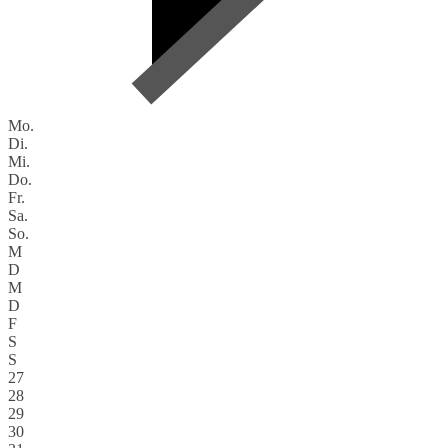
Mo.
Di.
Mi.
Do.
Fr.
Sa.
So.
M
D
M
D
F
S
S
27
28
29
30