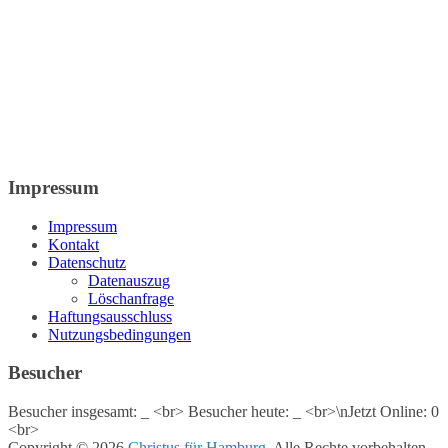
Impressum
Impressum
Kontakt
Datenschutz
Datenauszug
Löschanfrage
Haftungsausschluss
Nutzungsbedingungen
Besucher
Besucher insgesamt:
_
<br> Besucher heute:
_
<br>\nJetzt Online: 0
<br>
Copyright © 2026
Christus für Hamburg
. Alle Rechte vorbehalten.